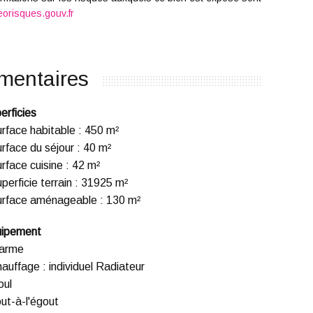
orisques.gouv.fr
mentaires
erficies
rface habitable
:
450 m²
rface du séjour
:
40 m²
rface cuisine
:
42 m²
perficie terrain
:
31925 m²
urface aménageable
:
130 m²
ipement
larme
hauffage
:
individuel Radiateur
oul
ut-à-l'égout