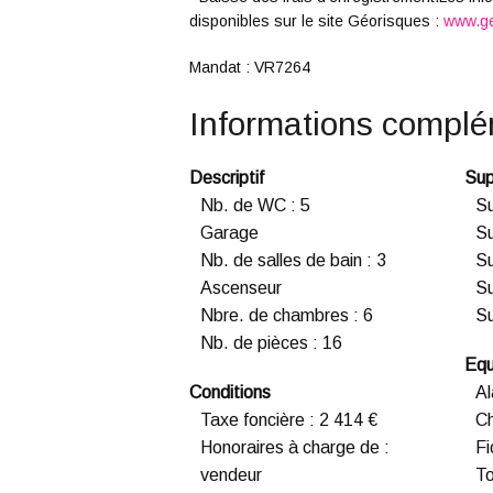
disponibles sur le site Géorisques :
www.ge
Mandat : VR7264
Informations complé
Descriptif
Sup
Nb. de WC
:
5
Su
Garage
Su
Nb. de salles de bain
:
3
Su
Ascenseur
Su
Nbre. de chambres
:
6
S
Nb. de pièces
:
16
Equ
Conditions
A
Taxe foncière
:
2 414 €
C
Honoraires à charge de
:
Fi
vendeur
To