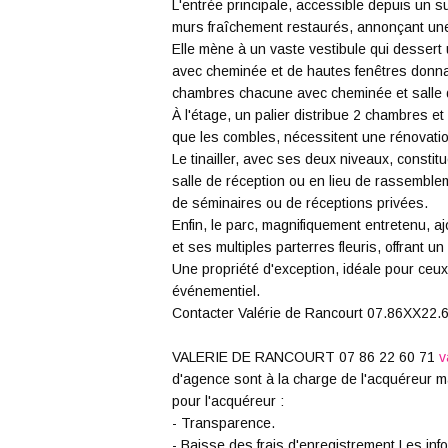
L'entrée principale, accessible depuis un 
murs fraîchement restaurés, annonçant une
Elle mène à un vaste vestibule qui dessert 
avec cheminée et de hautes fenêtres donnan
chambres chacune avec cheminée et salle 
À l'étage, un palier distribue 2 chambres et 
que les combles, nécessitent une rénovat
Le tinailler, avec ses deux niveaux, consti
salle de réception ou en lieu de rassemble
de séminaires ou de réceptions privées.
Enfin, le parc, magnifiquement entretenu, 
et ses multiples parterres fleuris, offrant un
Une propriété d'exception, idéale pour ceux 
événementiel.
Contacter Valérie de Rancourt 07.86XX22.
VALERIE DE RANCOURT 07 86 22 60 71
v
d'agence sont à la charge de l'acquéreur m
pour l'acquéreur :
- Transparence.
- Baisse des frais d'enregistrement.Les in