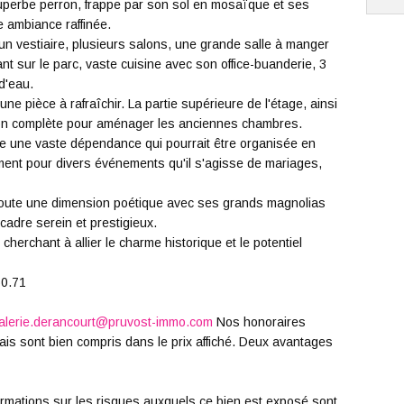
superbe perron, frappe par son sol en mosaïque et ses
 ambiance raffinée.
un vestiaire, plusieurs salons, une grande salle à manger
t sur le parc, vaste cuisine avec son office-buanderie, 3
d'eau.
une pièce à rafraîchir. La partie supérieure de l'étage, ainsi
ion complète pour aménager les anciennes chambres.
tue une vaste dépendance qui pourrait être organisée en
ment pour divers événements qu'il s'agisse de mariages,
ajoute une dimension poétique avec ses grands magnolias
 cadre serein et prestigieux.
cherchant à allier le charme historique et le potentiel
60.71
alerie.derancourt@pruvost-immo.com
Nos honoraires
ais sont bien compris dans le prix affiché. Deux avantages
formations sur les risques auxquels ce bien est exposé sont