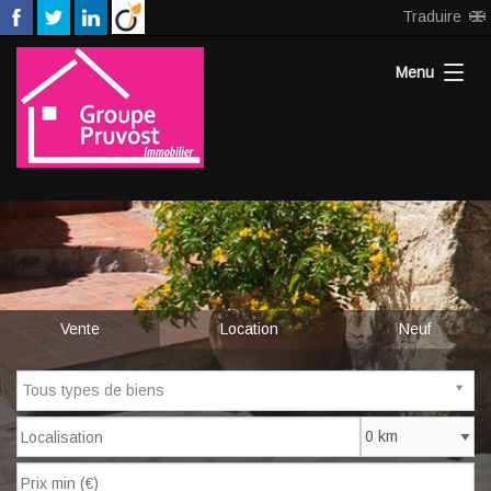
Traduire
Menu
Accueil
Nos agences
Neuf
Vente
Location
Neuf
Estimation
Recrutement
Tous types de biens
Notre équipe
Contact