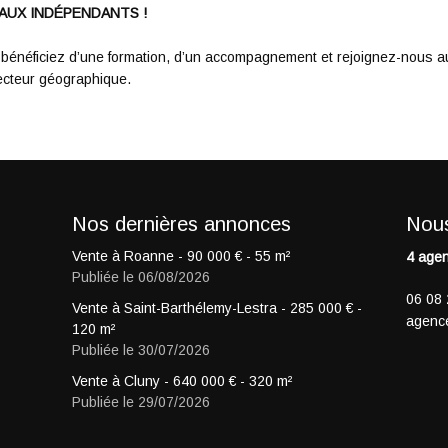
UX INDÉPENDANTS !
, bénéficiez d’une formation, d’un accompagnement et rejoignez-nous 
ecteur géographique.
Nos dernières annonces
Nous
Vente à Roanne -
90 000
€
- 55 m²
4 agen
Publiée le 06/08/2026
06 08 
Vente à Saint-Barthélemy-Lestra -
285 000
€
-
agenc
120 m²
Publiée le 30/07/2026
Vente à Cluny -
640 000
€
- 320 m²
ente
Maison
Saint-Barthélemy-
Vente
Commerce divers
Le Pu
Publiée le 29/07/2026