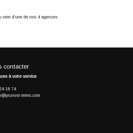
au sein d’une de nos 4 agences
 contacter
ces à votre service
24 16 74
e@pruvost-immo.com
y-
Vente
Maison bourgeoise
Cluny
Vente
T3
Bron
315