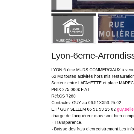
Lyon-6eme-Arrondis
LYON 6 éme MURS COMMERCIAUX à vend
62 M2 toutes activités hors mis restauratio
Secteur entre LAFAYETTE et place MARE
PRIX 275 000€ F A I
Réf:GS 7268
Contactez GUY au 06.51XX53.25.02
E.I / GUY SELLEM 06 51 53 25 02
guy.sel
charge de l'acquéreur mais sont bien compri
- Transparence.
- Baisse des frais d'enregistrement.Les in