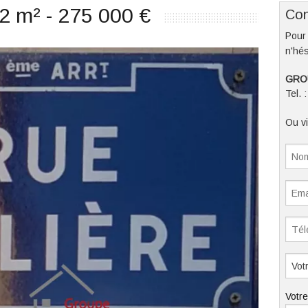
2 m² - 275 000 €
Con
Pour 
n'hés
GRO
Tel. 
Ou vi
Votr