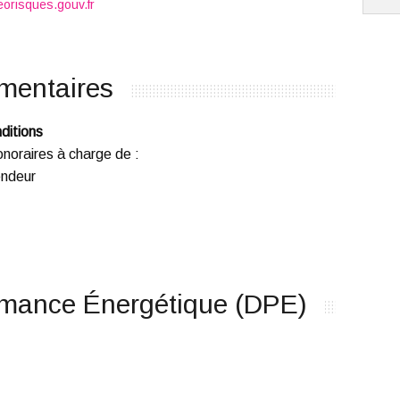
orisques.gouv.fr
mentaires
ditions
noraires à charge de
:
ndeur
rmance Énergétique (DPE)