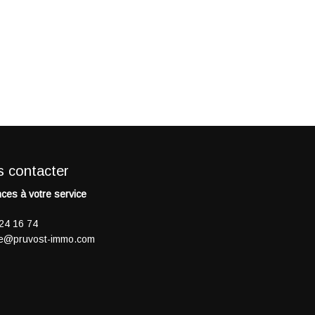
 contacter
ces à votre service
24 16 74
e@pruvost-immo.com
ny
Vente
Château
Mâcon
Vente
Commerce div