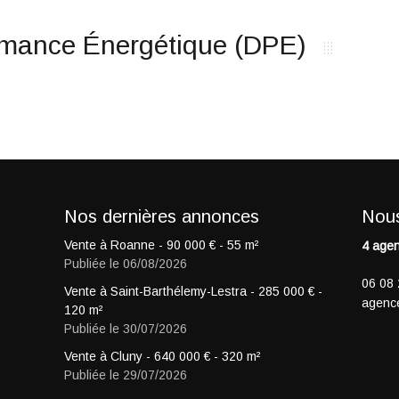
rmance Énergétique (DPE)
Nos dernières annonces
Nous
Vente à Roanne -
90 000
€
- 55 m²
4 agen
Publiée le 06/08/2026
06 08 
Vente à Saint-Barthélemy-Lestra -
285 000
€
-
agenc
120 m²
Publiée le 30/07/2026
Vente à Cluny -
640 000
€
- 320 m²
ente
Maison
Saint-Barthélemy-
Vente
Maison bourgeoise
Clu
Publiée le 29/07/2026