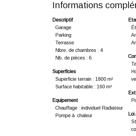
Informations complé
Descriptif
Eta
Garage
Ét
Parking
An
Terrasse
An
Nbre. de chambres
:
4
Con
Nb. de pièces
:
6
Ta
Superficies
Ho
Superficie terrain
:
1800 m²
ve
Surface habitable
:
160 m²
Ext
Equipement
Pi
Chauffage
:
individuel Radiateur
Loi
Pompe à chaleur
St
co