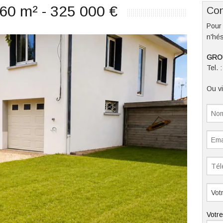
160 m² - 325 000 €
Con
Pour 
n'hés
GRO
Tel. 
Ou vi
Votr