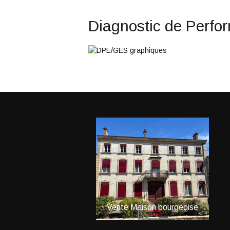
Diagnostic de Perfo
Villa
Milly-Lamartine
Vente
Maison bourgeoise
V