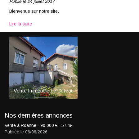
Publié le 24 juillet 2017
Bienvenue sur notre site.
Lire la suite
Vente
Immeuble
Le Coteau
Vente
Maison
Mably
23
330 000
€
Nos dernières annonces
Vente à Roanne -
90 000
€
- 57 m²
Publiée le 06/08/2026