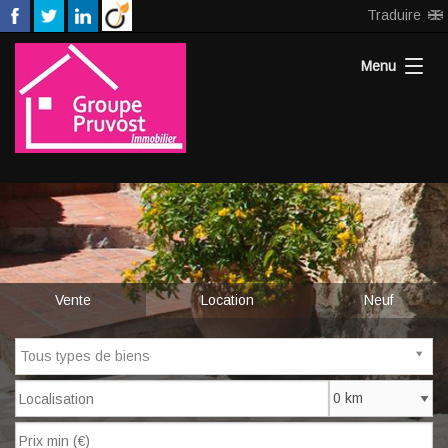
Traduire
Menu
Accueil
Nos agences
Neuf
Vente
Location
Neuf
Estimation
Recrutement
Tous types de biens
Notre équipe
Contact