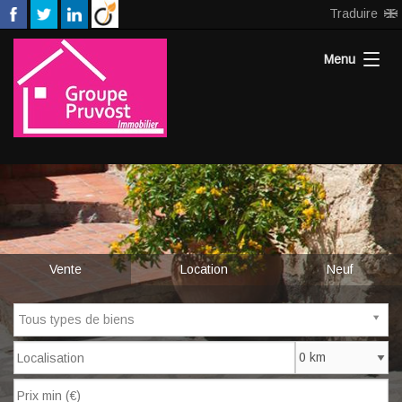
Traduire
Menu
Accueil
Nos agences
Neuf
Vente
Location
Neuf
Estimation
Recrutement
Tous types de biens
Notre équipe
Contact