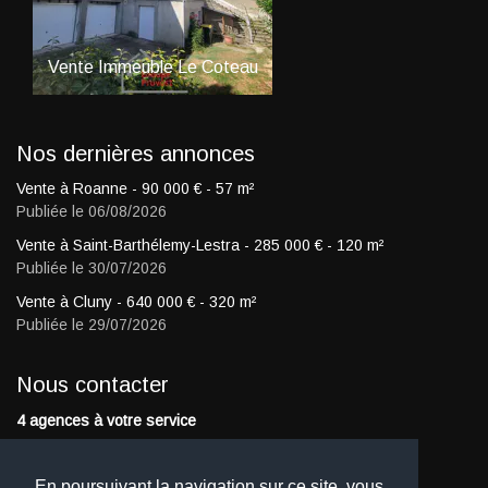
Vente
Immeuble
Le Coteau
Vente
Maison
Pouilly
330 000
€
Nonains
355 000
Nos dernières annonces
Vente à Roanne -
90 000
€
- 57 m²
Publiée le 06/08/2026
Vente à Saint-Barthélemy-Lestra -
285 000
€
- 120 m²
Publiée le 30/07/2026
Vente à Cluny -
640 000
€
- 320 m²
Publiée le 29/07/2026
Nous contacter
4 agences à votre service
06 08 24 16 74
En poursuivant la navigation sur ce site, vous